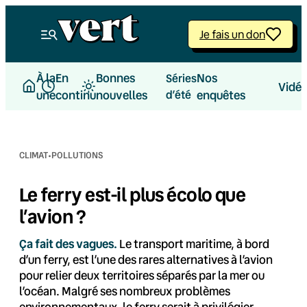
Aller
au
Je fais un don
contenu
À la
En
Bonnes
Nos
Séries
Vidé
une
continu
nouvelles
d’été
enquêtes
·
CLIMAT
POLLUTIONS
Le ferry est-il plus écolo que
l’avion ?
Ça fait des vagues.
Le transport maritime, à bord
d’un ferry, est l’une des rares alternatives à l’avion
pour relier deux territoires séparés par la mer ou
l’océan. Malgré ses nombreux problèmes
environnementaux, le ferry serait à privilégier.