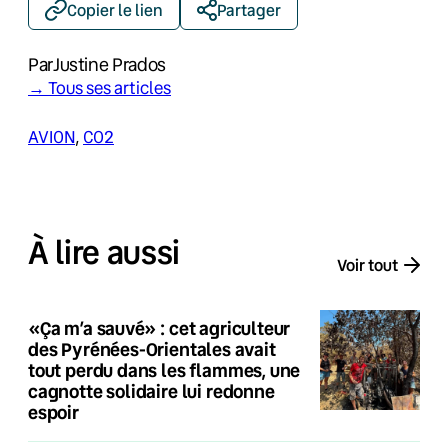
Copier le lien
Partager
Par
Justine Prados
→ Tous ses articles
AVION
, 
CO2
À lire aussi
Voir tout
«Ça m’a sauvé» : cet agriculteur
des Pyrénées-Orientales avait
tout perdu dans les flammes, une
cagnotte solidaire lui redonne
espoir