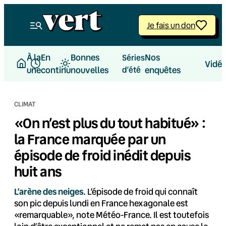
Aller
au
Je fais un don
contenu
À la
En
Bonnes
Nos
Séries
Vidé
une
continu
nouvelles
d’été
enquêtes
CLIMAT
«On n’est plus du tout habitué» :
la France marquée par un
épisode de froid inédit depuis
huit ans
L’arène des neiges.
L’épisode de froid qui connaît
son pic depuis lundi en France hexagonale est
«remarquable», note Météo-France. Il est toutefois