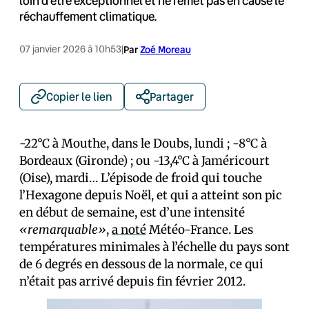
loin d’être exceptionnel et ne remet pas en cause le
réchauffement climatique.
07 janvier 2026 à 10h53
|
Par
Zoé Moreau
Copier le lien
Partager
-22°C à Mouthe, dans le Doubs, lundi ; -8°C à
Bordeaux (Gironde) ; ou -13,4°C à Jaméricourt
(Oise), mardi… L’épisode de froid qui touche
l’Hexagone depuis Noël, et qui a atteint son pic
en début de semaine, est d’une intensité
«remarquable»
,
a noté
Météo-France. Les
températures minimales à l’échelle du pays sont
de 6 degrés en dessous de la normale, ce qui
n’était pas arrivé depuis fin février 2012.