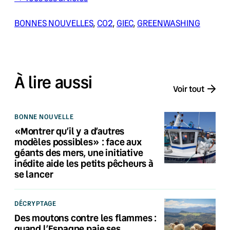
BONNES NOUVELLES
, 
CO2
, 
GIEC
, 
GREENWASHING
À lire aussi
Voir tout
BONNE NOUVELLE
«Montrer qu’il y a d’autres
modèles possibles» : face aux
géants des mers, une initiative
inédite aide les petits pêcheurs à
se lancer
DÉCRYPTAGE
Des moutons contre les flammes :
quand l’Espagne paie ses