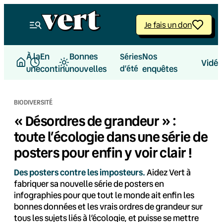
Aller
au
Je fais un don
contenu
À la
En
Bonnes
Nos
Séries
Vidé
une
continu
nouvelles
d’été
enquêtes
BIODIVERSITÉ
« Désordres de grandeur » :
toute l’écologie dans une série de
posters pour enfin y voir clair !
Des posters contre les imposteurs.
Aidez Vert à
fabriquer sa nouvelle série de posters en
infographies pour que tout le monde ait enfin les
bonnes données et les vrais ordres de grandeur sur
tous les sujets liés à l’écologie, et puisse se mettre