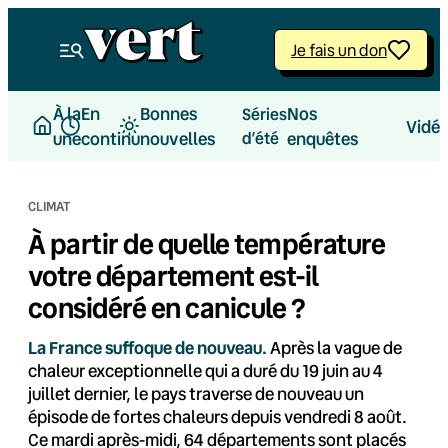
Aller
au
Je fais un don
contenu
À la
En
Bonnes
Nos
Séries
Vidé
une
continu
nouvelles
d’été
enquêtes
CLIMAT
À partir de quelle température
votre département est-il
considéré en canicule ?
La France suffoque de nouveau.
Après la vague de
chaleur exceptionnelle qui a duré du 19 juin au 4
juillet dernier, le pays traverse de nouveau un
épisode de fortes chaleurs depuis vendredi 8 août.
Ce mardi après-midi, 64 départements sont placés