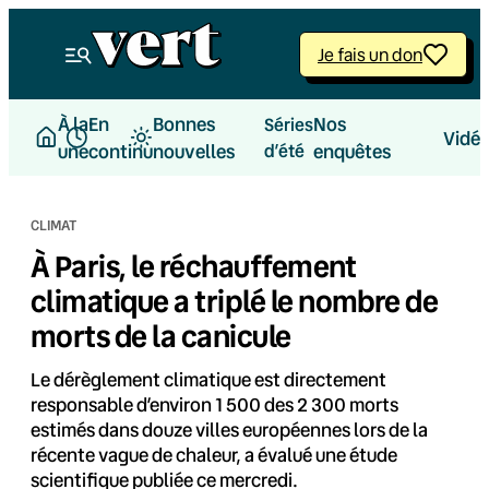
Aller
au
Je fais un don
contenu
À la
En
Bonnes
Nos
Séries
Vidé
une
continu
nouvelles
d’été
enquêtes
CLIMAT
À Paris, le réchauffement
climatique a triplé le nombre de
morts de la canicule
Le dérèglement climatique est directement
responsable d’environ 1 500 des 2 300 morts
estimés dans douze villes européennes lors de la
récente vague de chaleur, a évalué une étude
scientifique publiée ce mercredi.