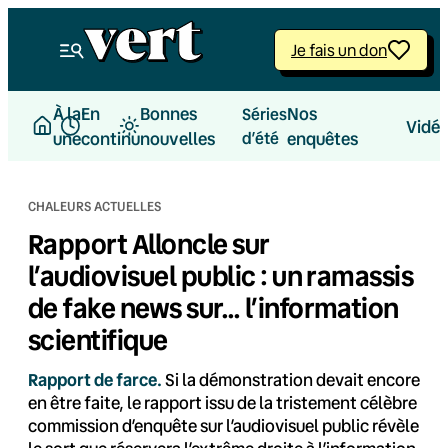
Aller
au
Je fais un don
contenu
À la
En
Bonnes
Nos
Séries
Vidé
une
continu
nouvelles
d’été
enquêtes
CHALEURS ACTUELLES
Rapport Alloncle sur
l’audiovisuel public : un ramassis
de fake news sur… l’information
scientifique
Rapport de farce.
Si la démonstration devait encore
en être faite, le rapport issu de la tristement célèbre
commission d’enquête sur l’audiovisuel public révèle