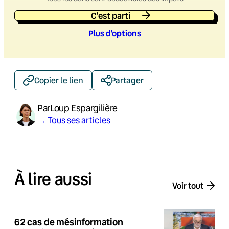
C'est parti
Plus d’option
s
Copier le lien
Partager
Par
Loup Espargilière
→ Tous ses articles
À lire aussi
Voir tout
62 cas de mésinformation