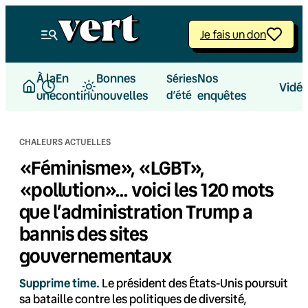
Aller
au
Je fais un don
contenu
À la
En
Bonnes
Nos
Séries
Vidé
une
continu
nouvelles
d’été
enquêtes
CHALEURS ACTUELLES
«Féminisme», «LGBT»,
«pollution»… voici les 120 mots
que l’administration Trump a
bannis des sites
gouvernementaux
Supprime time.
Le président des États-Unis poursuit
sa bataille contre les politiques de diversité,