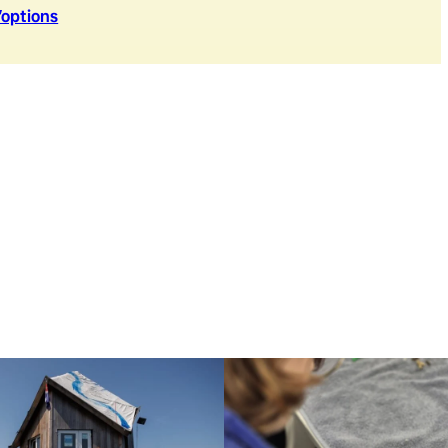
’option
s