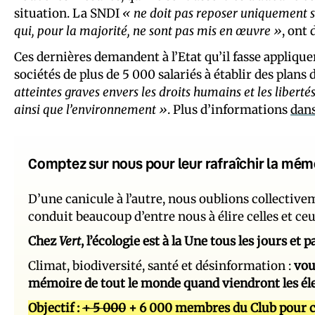
situation. La SNDI
« ne doit pas reposer uniquement s
qui, pour la majorité, ne sont pas mis en œuvre »
, ont
Ces dernières demandent à l’Etat qu’il fasse appliquer 
sociétés de plus de 5 000 salariés à établir des plans
atteintes graves envers les droits humains et les libert
ainsi que l’environnement »
. Plus d’informations
dan
Comptez sur nous pour leur rafraîchir la mém
D’une canicule à l’autre, nous oublions collectiv
conduit beaucoup d’entre nous à élire celles et ce
Chez
Vert
, l’écologie est à la Une tous les jours et
Climat, biodiversité, santé et désinformation :
vou
mémoire de tout le monde quand viendront les él
Objectif :
+ 5 000
+ 6 000 membres du Club pour c