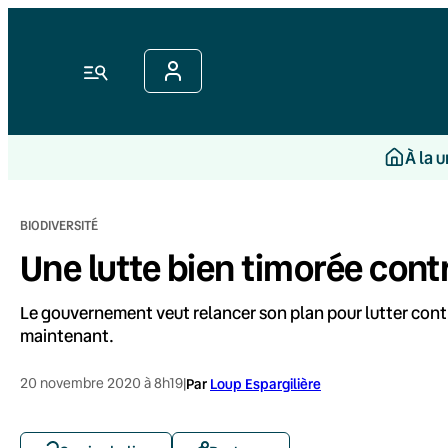
Aller
au
contenu
Menu
À la 
BIODIVERSITÉ
Une lutte bien timorée cont
Le gouvernement veut relancer son plan pour lutter contr
maintenant.
20 novembre 2020 à 8h19
|
Par
Loup Espargilière