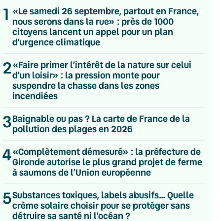
1
«Le samedi 26 septembre, partout en France,
nous serons dans la rue» : près de 1000
citoyens lancent un appel pour un plan
d’urgence climatique
2
«Faire primer l’intérêt de la nature sur celui
d’un loisir» : la pression monte pour
suspendre la chasse dans les zones
incendiées
3
Baignable ou pas ? La carte de France de la
pollution des plages en 2026
4
«Complètement démesuré» : la préfecture de
Gironde autorise le plus grand projet de ferme
à saumons de l’Union européenne
💌 Inscrivez-vous à nos newsletters
5
Substances toxiques, labels abusifs… Quelle
Quotidienne
crème solaire choisir pour se protéger sans
Du lundi au vendredi
détruire sa santé ni l’océan ?
Hebdomadaire