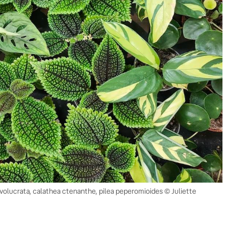
involucrata, calathea ctenanthe, pilea peperomioides © Juliette