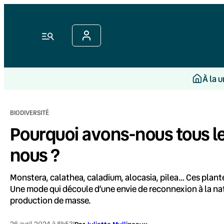
Aller
au
contenu
Menu
À la 
BIODIVERSITÉ
Pourquoi avons-nous tous 
nous ?
Monstera, calathea, caladium, alocasia, pilea… Ces plant
Une mode qui découle d’une envie de reconnexion à la nat
production de masse.
26 avril 2024 à 8h53