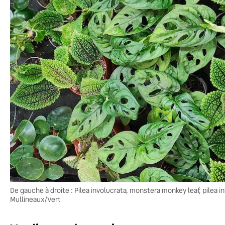
De gauche à droite : Pilea involucrata, monstera monkey leaf, pilea 
Mullineaux/Vert