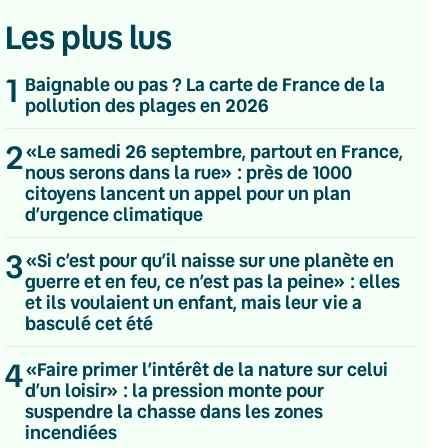
Les plus lus
1
Baignable ou pas ? La carte de France de la
pollution des plages en 2026
2
«Le samedi 26 septembre, partout en France,
nous serons dans la rue» : près de 1000
citoyens lancent un appel pour un plan
d’urgence climatique
3
«Si c’est pour qu’il naisse sur une planète en
guerre et en feu, ce n’est pas la peine» : elles
et ils voulaient un enfant, mais leur vie a
basculé cet été
4
«Faire primer l’intérêt de la nature sur celui
d’un loisir» : la pression monte pour
💌 Inscrivez-vous à nos newsletters
suspendre la chasse dans les zones
incendiées
Quotidienne