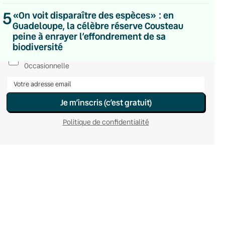
Du lundi au vendredi
5
«On voit disparaître des espèces» : en
Hebdomadaire
Guadeloupe, la célèbre réserve Cousteau
Le samedi
peine à enrayer l’effondrement de sa
Chaleurs Actuelles
biodiversité
Une fois par mois
C’était Mieux Après
Occasionnelle
Je m’inscris (c’est gratuit)
Politique de confidentialité