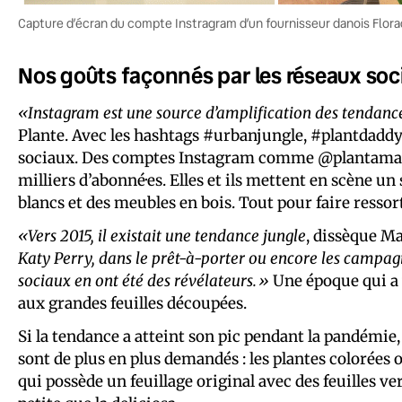
Capture d’écran du compte Instragram d’un fournisseur danois Flor
Nos goûts façonnés par les réseaux soc
«Instagram est une source d’amplification des tendanc
Plante. Avec les hashtags #urbanjungle, #plantdaddy
sociaux. Des comptes Instagram comme @plantamav
milliers d’abonné·es. Elles et ils mettent en scène un
blancs et des meubles en bois. Tout pour faire ressort
«Vers 2015, il existait une tendance jungle
, dissèque M
Katy Perry, dans le prêt-à-porter ou encore les campa
sociaux en ont été des révélateurs.»
Une époque qui a 
aux grandes feuilles découpées.
Si la tendance a atteint son pic pendant la pandémie
sont de plus en plus demandés : les plantes colorée
qui possède un feuillage original avec des feuilles ver