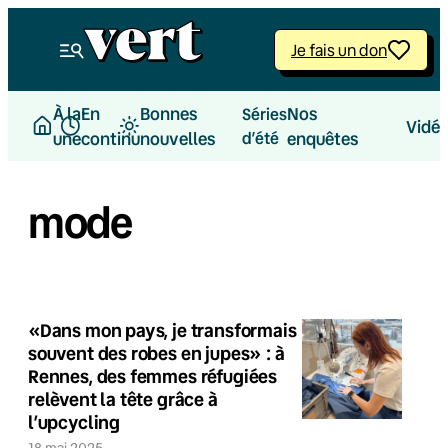
Je fais un don
À la
En
Bonnes
Nos
Séries
Vidé
une
continu
nouvelles
d’été
enquêtes
mode
«Dans mon pays, je transformais
souvent des robes en jupes» : à
Rennes, des femmes réfugiées
relèvent la tête grâce à
l’upcycling