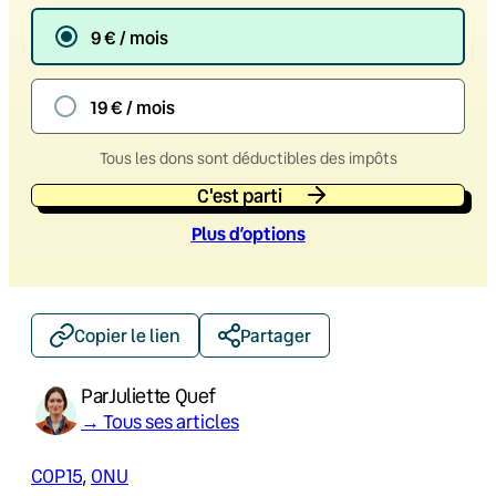
9 € / mois
19 € / mois
Tous les dons sont déductibles des impôts
C'est parti
Plus d’option
s
Copier le lien
Partager
Par
Juliette Quef
→ Tous ses articles
COP15
, 
ONU