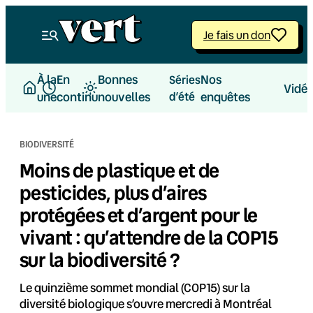
Aller
au
Je fais un don
contenu
À la
En
Bonnes
Nos
Séries
Vidé
une
continu
nouvelles
d’été
enquêtes
BIODIVERSITÉ
Moins de plastique et de
pesticides, plus d’aires
protégées et d’argent pour le
vivant : qu’attendre de la COP15
sur la biodiversité ?
Le quinzième sommet mondial (COP15) sur la
diversité biologique s’ouvre mercredi à Montréal