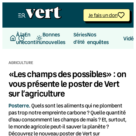
Aller
au
Je fais un don
contenu
À la
En
Bonnes
Nos
Séries
Vidé
une
continu
nouvelles
d’été
enquêtes
AGRICULTURE
«Les champs des possibles» : on
vous présente le poster de Vert
sur l’agriculture
Posterre.
Quels sont les aliments qui ne plombent
pas trop notre empreinte carbone ? Quelle quantité
d'eau consomment les champs de maïs ? Et, surtout,
le monde agricole peut-il sauver la planète ?
Découvrez le nouveau poster de Vert sur