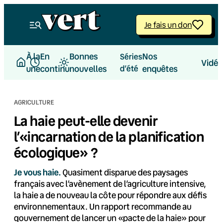
Aller
au
Je fais un don
contenu
À la
En
Bonnes
Nos
Séries
Vidé
une
continu
nouvelles
d’été
enquêtes
AGRICULTURE
La haie peut-elle devenir
l’«incarnation de la planification
écologique» ?
Je vous haie.
Quasiment disparue des paysages
français avec l’avènement de l’agriculture intensive,
la haie a de nouveau la côte pour répondre aux défis
environnementaux. Un rapport recommande au
gouvernement de lancer un «pacte de la haie» pour