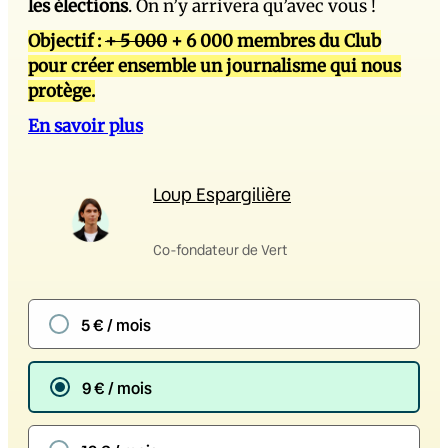
les élections
. On n’y arrivera qu’avec vous !
Objectif :
+ 5 000
+ 6 000 membres du Club
pour créer ensemble un journalisme qui nous
protège.
En savoir plus
Loup Espargilière
Co-fondateur de Vert
5 € / mois
9 € / mois