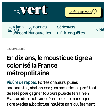
Aller
au
Je fais un don
contenu
À la
En
Bonnes
Nos
Séries
Vidé
une
continu
nouvelles
d’été
enquêtes
BIODIVERSITÉ
En dix ans, le moustique tigre a
colonisé la France
métropolitaine
Piqûre de rappel.
Fortes chaleurs, pluies
abondantes, sécheresse ; les moustiques profitent
de l'été pour gagner toujours plus de terrain en
France métropolitaine. Parmi eux, le moustique
tigre (Aedes albopictus) inquiète particulièrement