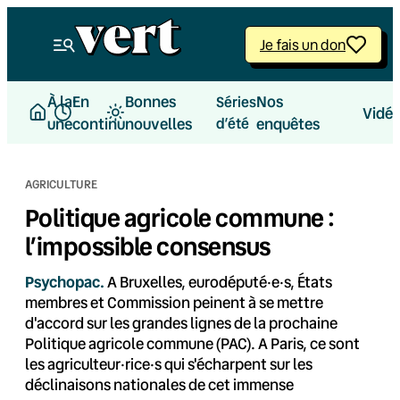
Aller
au
Je fais un don
contenu
À la
En
Bonnes
Nos
Séries
Vidé
une
continu
nouvelles
d’été
enquêtes
AGRICULTURE
Politique agricole commune :
l’impossible consensus
Psychopac.
A Bruxelles, eurodéputé·e·s, États
membres et Commission peinent à se mettre
d'accord sur les grandes lignes de la prochaine
Politique agricole commune (PAC). A Paris, ce sont
les agriculteur·rice·s qui s'écharpent sur les
déclinaisons nationales de cet immense