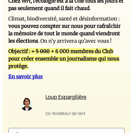
Chez
Vert
, l’écologie est à la Une tous les jours et
pas seulement quand il fait chaud
.
Climat, biodiversité, santé et désinformation :
vous pouvez compter sur nous pour rafraîchir
la mémoire de tout le monde quand viendront
les élections
. On n’y arrivera qu’avec vous !
Objectif :
+ 5 000
+ 6 000 membres du Club
pour créer ensemble un journalisme qui nous
protège.
En savoir plus
Loup Espargilière
Co-fondateur de Vert