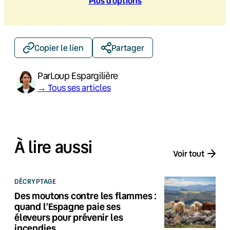
Plus d’option
s
Copier le lien
Partager
Par
Loup Espargilière
→ Tous ses articles
À lire aussi
Voir tout
DÉCRYPTAGE
Des moutons contre les flammes :
quand l’Espagne paie ses
éleveurs pour prévenir les
incendies