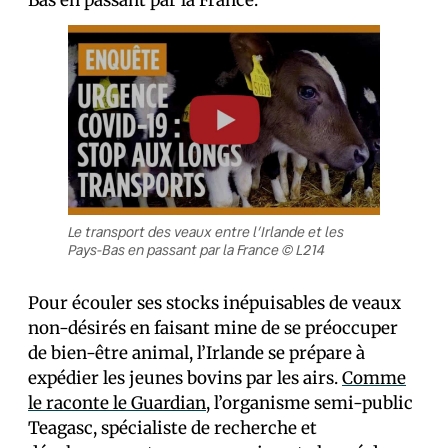
Bas en passant par la France.
Le transport des veaux entre l’Irlande et les
Pays-Bas en passant par la France © L214
Pour écouler ses stocks inépuisables de veaux
non-désirés en faisant mine de se préoccuper
de bien-être animal, l’Irlande se prépare à
expédier les jeunes bovins par les airs.
Comme
le raconte le Guardian
, l’organisme semi-public
Teagasc, spécialiste de recherche et