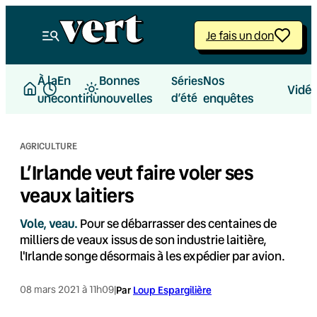
Aller
au
Je fais un don
contenu
À la
En
Bonnes
Nos
Séries
Vidé
une
continu
nouvelles
d’été
enquêtes
AGRICULTURE
L’Irlande veut faire voler ses
veaux laitiers
Vole, veau.
Pour se débarrasser des centaines de
milliers de veaux issus de son industrie laitière,
l'Irlande songe désormais à les expédier par avion.
08 mars 2021 à 11h09
|
Par
Loup Espargilière