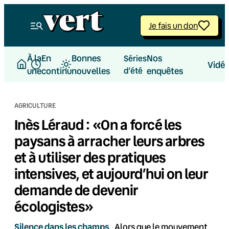
Aller
au
Je fais un don
contenu
À la
En
Bonnes
Nos
Séries
Vidé
une
continu
nouvelles
d’été
enquêtes
AGRICULTURE
Inès Léraud : «On a forcé les
paysans à arracher leurs arbres
et à utiliser des pratiques
intensives, et aujourd’hui on leur
demande de devenir
écologistes»
Silence dans les champs.
Alors que le mouvement