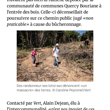
communauté de communes Quercy Bouriane à
l’entrée des bois. Celle-ci déconseillait de
poursuivre sur ce chemin public jugé
«non
praticable»
à cause du bûcheronnage.
Des randonneur·ses lotoi·ses dénoncent «un
massacre» des terres. © Caroline Peyronel/Vert
Contacté par
Vert
, Alain Dejean, élu à
l’intercommunalité,
«n’est pas inquiet de ces