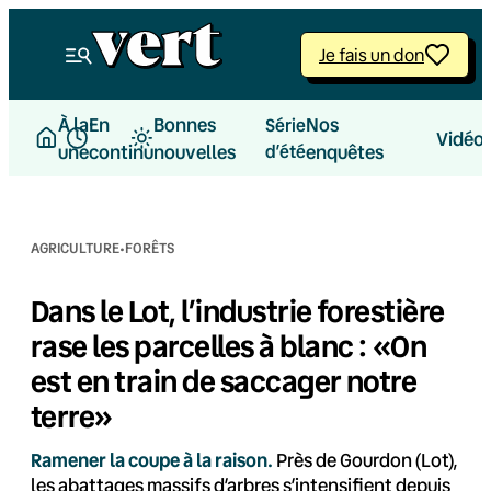
Aller
au
Je fais un don
contenu
À la
En
Bonnes
Nos
Série
Vidéo
une
continu
nouvelles
d’été
enquêtes
·
AGRICULTURE
FORÊTS
Dans le Lot, l’industrie forestière
rase les parcelles à blanc : «On
est en train de saccager notre
terre»
Ramener la coupe à la raison.
Près de Gourdon (Lot),
les abattages massifs d’arbres s’intensifient depuis