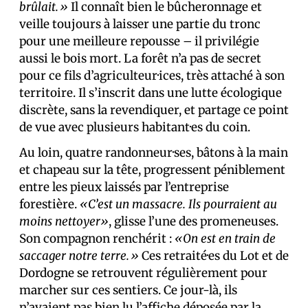
brûlait.»
Il connaît bien le bûcheronnage et
veille toujours à laisser une partie du tronc
pour une meilleure repousse – il privilégie
aussi le bois mort. La forêt n’a pas de secret
pour ce fils d’agriculteur·ices, très attaché à son
territoire. Il s’inscrit dans une lutte écologique
discrète, sans la revendiquer, et partage ce point
de vue avec plusieurs habitant·es du coin.
Au loin, quatre randonneur·ses, bâtons à la main
et chapeau sur la tête, progressent péniblement
entre les pieux laissés par l’entreprise
forestière.
«C’est un massacre. Ils pourraient au
moins nettoyer»
, glisse l’une des promeneuses.
Son compagnon renchérit :
«On est en train de
saccager notre terre.»
Ces retraité·es du Lot et de
Dordogne se retrouvent régulièrement pour
marcher sur ces sentiers. Ce jour-là, ils
n’avaient pas bien lu l’affiche déposée par la