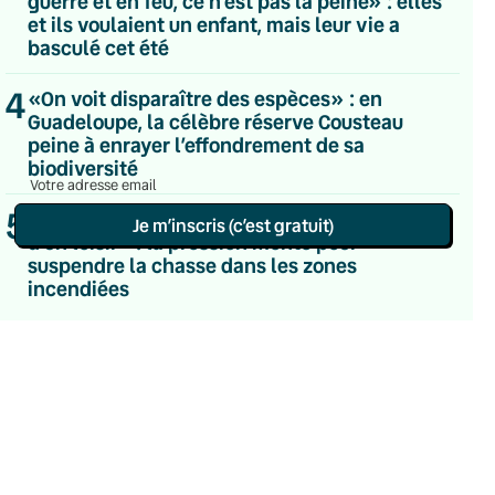
guerre et en feu, ce n’est pas la peine» : elles
Du lundi au vendredi
et ils voulaient un enfant, mais leur vie a
Hebdomadaire
basculé cet été
Le samedi
Chaleurs Actuelles
4
«On voit disparaître des espèces» : en
Une fois par mois
Guadeloupe, la célèbre réserve Cousteau
C’était Mieux Après
peine à enrayer l’effondrement de sa
Occasionnelle
biodiversité
5
«Faire primer l’intérêt de la nature sur celui
Je m’inscris (c’est gratuit)
d’un loisir» : la pression monte pour
suspendre la chasse dans les zones
Politique de confidentialité
incendiées