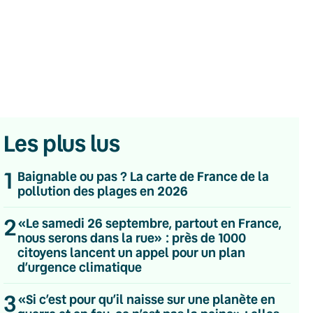
Les plus lus
1
Baignable ou pas ? La carte de France de la
pollution des plages en 2026
2
«Le samedi 26 septembre, partout en France,
nous serons dans la rue» : près de 1000
citoyens lancent un appel pour un plan
d’urgence climatique
💌 Inscrivez-vous à nos newsletters
3
«Si c’est pour qu’il naisse sur une planète en
Quotidienne