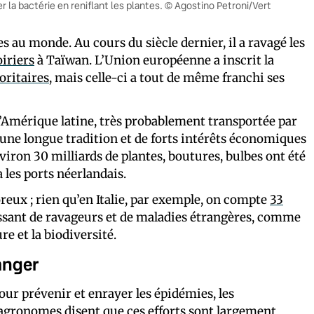
 la bactérie en reniflant les plantes. © Agostino Petroni/Vert
s au monde. Au cours du siècle dernier, il a ravagé les
oiriers
à Taïwan. L’Union européenne a inscrit la
oritaires
, mais celle-ci a tout de même franchi ses
d’Amérique latine, très probablement transportée par
 a une longue tradition et de forts intérêts économiques
viron 30 milliards de plantes, boutures, bulbes ont été
 les ports néerlandais.
reux ; rien qu’en Italie, par exemple, on compte
33
ssant de ravageurs et de maladies étrangères, comme
re et la biodiversité.
danger
ur prévenir et enrayer les épidémies, les
s agronomes disent que ces efforts sont largement