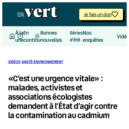
Aller
au
Je fais un don
contenu
À la
En
Bonnes
Nos
Séries
Vidé
une
continu
nouvelles
d’été
enquêtes
·
VIDÉOS
SANTÉ-ENVIRONNEMENT
«C’est une urgence vitale» :
malades, activistes et
associations écologistes
demandent à l’État d’agir contre
la contamination au cadmium