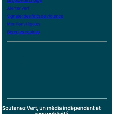
Le guide de la pige
Alerter Vert
Signaler des faits de violence
Mentions légales
Gérer les cookies
Instagram
YouTube
LinkedIn
TikTok
Facebook
Bluesky
Soutenez Vert, un média indépendant et
sans publicité