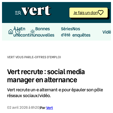
Aller
au
Je fais un don
contenu
À la
En
Bonnes
Nos
Séries
Vidé
une
continu
nouvelles
d’été
enquêtes
·
VERT VOUS PARLE
OFFRES D'EMPLOI
Vert recrute : social media
manager en alternance
Vert recrute un·e alternant·e pour épauler son pôle
réseaux sociaux/vidéo.
02 avril 2026 à 8h20
|
Par
Vert