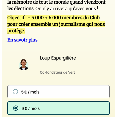
la mémoire de tout le monde quand viendront
les élections
. On n’y arrivera qu’avec vous !
Objectif :
+ 5 000
+ 6 000 membres du Club
pour créer ensemble un journalisme qui nous
protège.
En savoir plus
Loup Espargilière
Co-fondateur de Vert
5 € / mois
9 € / mois