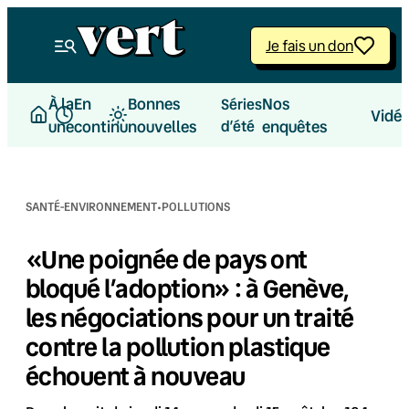
Aller
au
Je fais un don
contenu
À la
En
Bonnes
Nos
Séries
Vidé
une
continu
nouvelles
d’été
enquêtes
·
SANTÉ-ENVIRONNEMENT
POLLUTIONS
«Une poignée de pays ont
bloqué l’adoption» : à Genève,
les négociations pour un traité
contre la pollution plastique
échouent à nouveau