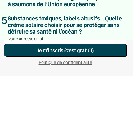
à saumons de l’Union européenne
Le samedi
Chaleurs Actuelles
Une fois par mois
5
Substances toxiques, labels abusifs… Quelle
C’était Mieux Après
crème solaire choisir pour se protéger sans
Occasionnelle
détruire sa santé ni l’océan ?
Je m’inscris (c’est gratuit)
Politique de confidentialité