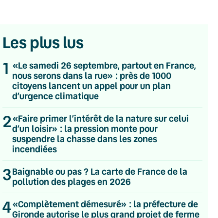
Les plus lus
1
«Le samedi 26 septembre, partout en France,
nous serons dans la rue» : près de 1000
citoyens lancent un appel pour un plan
d’urgence climatique
2
«Faire primer l’intérêt de la nature sur celui
d’un loisir» : la pression monte pour
suspendre la chasse dans les zones
incendiées
3
Baignable ou pas ? La carte de France de la
💌 Inscrivez-vous à nos newsletters
pollution des plages en 2026
Quotidienne
4
«Complètement démesuré» : la préfecture de
Du lundi au vendredi
Gironde autorise le plus grand projet de ferme
Hebdomadaire