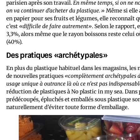
parisien après son travail.
En même temps, si on ne nou
on va continuer d’acheter du plastique.»
Même si elle 
en papier pour ses fruits et légumes, elle reconnaît 
c’est
«difficile de faire autrement»
. Selon le rapport,
3,3%, alors même que le rayon boissons reste celui où
(40%).
Des pratiques «archétypales»
En plus du plastique habituel dans les magasins, le
de nouvelles pratiques
«complètement archétypales de c
usage unique à outrance là où ce n’est pas indispensab
réduction de plastiques à No plastic in my sea. Dans
prédécoupés, épluchés et emballés sous plastique son
naturellement d’éviter toute forme d’emballage.