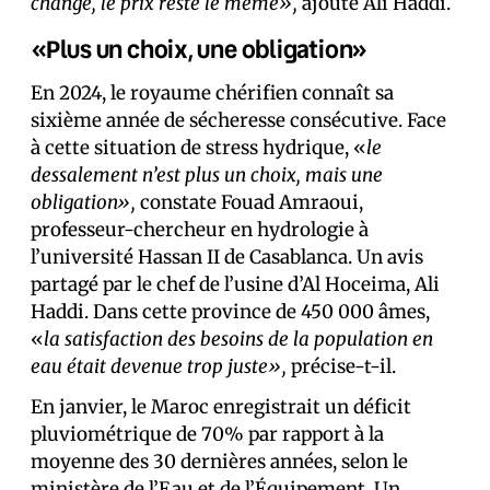
change, le prix reste le même»,
ajoute Ali Haddi.
«Plus un choix, une obligation»
En 2024, le royaume chérifien connaît sa
sixième année de sécheresse consécutive. Face
à cette situation de stress hydrique, «
le
dessalement n’est plus un choix, mais une
obligation»,
constate Fouad Amraoui,
professeur-chercheur en hydrologie à
l’université Hassan II de Casablanca. Un avis
partagé par le chef de l’usine d’Al Hoceima, Ali
Haddi. Dans cette province de 450 000 âmes,
«
la satisfaction des besoins de la population en
eau était devenue trop juste»,
précise-t-il.
En janvier, le Maroc enregistrait un déficit
pluviométrique de 70% par rapport à la
moyenne des 30 dernières années, selon le
ministère de l’Eau et de l’Équipement. Un