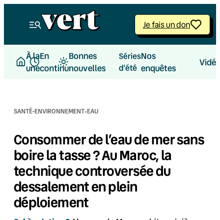
Aller
au
Je fais un don
contenu
À la
En
Bonnes
Nos
Séries
Vidé
une
continu
nouvelles
d’été
enquêtes
·
SANTÉ-ENVIRONNEMENT
EAU
Consommer de l’eau de mer sans
boire la tasse ? Au Maroc, la
technique controversée du
dessalement en plein
déploiement