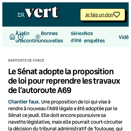
Aller
au
Je fais un don
contenu
À la
En
Bonnes
Nos
Séries
Vidé
une
continu
nouvelles
d’été
enquêtes
RAPPORTS DE FORCE
Le Sénat adopte la proposition
de loi pour reprendre les travaux
de l’autoroute A69
Chantier faux.
Une proposition de loi qui vise à
rendre à nouveau l’A69 légale a été adoptée par le
Sénat ce jeudi. Elle doit encore poursuivre sa
navette législative, mais elle pourrait court-circuiter
la décision du tribunal administratif de Toulouse, qui