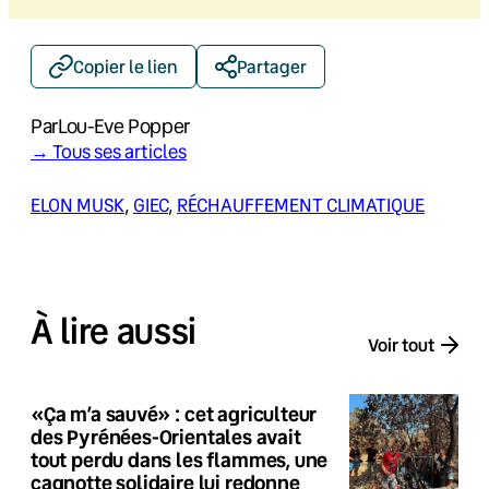
Copier le lien
Partager
Par
Lou-Eve Popper
→ Tous ses articles
ELON MUSK
, 
GIEC
, 
RÉCHAUFFEMENT CLIMATIQUE
À lire aussi
Voir tout
«Ça m’a sauvé» : cet agriculteur
des Pyrénées-Orientales avait
tout perdu dans les flammes, une
cagnotte solidaire lui redonne