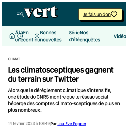
Aller
au
Je fais un don
contenu
À la
En
Bonnes
Nos
Série
Vidéo
une
continu
nouvelles
d’été
enquêtes
CLIMAT
Les climatosceptiques gagnent
du terrain sur Twitter
Alors que le dérèglement climatique s’intensifie,
une étude du CNRS montre que le réseau social
héberge des comptes climato-sceptiques de plus en
plus nombreux.
14 février 2023 à 10h49
|
Par
Lou-Eve Popper