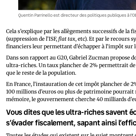
Quentin Parrinello est directeur des politiques publiques à l’
Cela s’explique par les allègements successifs de la f
(suppression de l’ISF,
flat tax
, etc). Et par le recours
financiers leur permettant d’échapper à l’impôt sur 
Dans son rapport au G20, Gabriel Zucman propose don
ultra-riches. Un taux plancher de 2% permettrait de r
que le reste de la population.
En France, l’instauration de cet impôt plancher de 2
100 millions d’euros ou plus de patrimoine pourrait r
mémoire, le gouvernement cherche 40 milliards d’eur
Vous dites que les ultra-riches savent é
s’évader fiscalement, sapant ainsi l’effi
Toutes les études qui existent sur le sujet montrent 