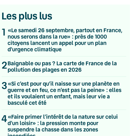
Les plus lus
1
«Le samedi 26 septembre, partout en France,
nous serons dans la rue» : près de 1000
citoyens lancent un appel pour un plan
d’urgence climatique
2
Baignable ou pas ? La carte de France de la
pollution des plages en 2026
3
«Si c’est pour qu’il naisse sur une planète en
guerre et en feu, ce n’est pas la peine» : elles
et ils voulaient un enfant, mais leur vie a
basculé cet été
4
💌 Inscrivez-vous à nos newsletters
«Faire primer l’intérêt de la nature sur celui
d’un loisir» : la pression monte pour
Quotidienne
suspendre la chasse dans les zones
Du lundi au vendredi
incendiées