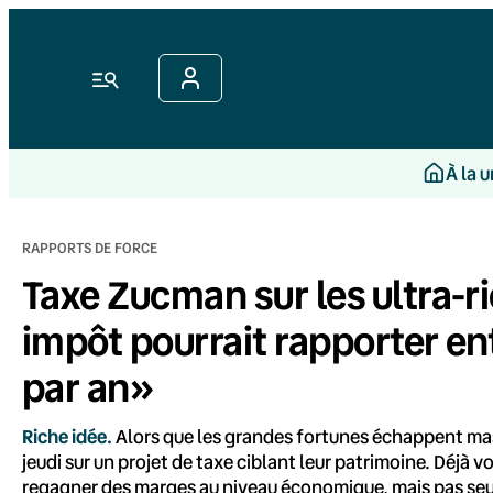
Aller
au
contenu
Menu
À la 
RAPPORTS DE FORCE
Taxe Zucman sur les ultra-ri
impôt pourrait rapporter ent
par an»
Riche idée.
Alors que les grandes fortunes échappent mas
jeudi sur un projet de taxe ciblant leur patrimoine. Déjà 
regagner des marges au niveau économique, mais pas seul