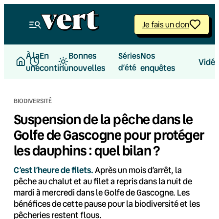
Aller
au
Je fais un don
contenu
À la
En
Bonnes
Nos
Séries
Vidé
une
continu
nouvelles
d’été
enquêtes
BIODIVERSITÉ
Suspension de la pêche dans le
Golfe de Gascogne pour protéger
les dauphins : quel bilan ?
C’est l’heure de filets.
Après un mois d’arrêt, la
pêche au chalut et au filet a repris dans la nuit de
mardi à mercredi dans le Golfe de Gascogne. Les
bénéfices de cette pause pour la biodiversité et les
pêcheries restent flous.