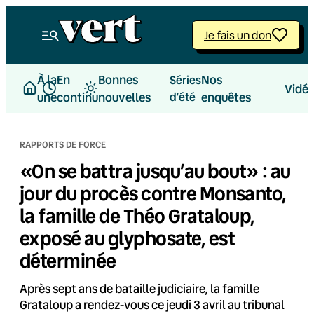
Aller
au
Je fais un don
contenu
À la
En
Bonnes
Nos
Séries
Vidé
une
continu
nouvelles
d’été
enquêtes
RAPPORTS DE FORCE
«On se battra jusqu’au bout» : au
jour du procès contre Monsanto,
la famille de Théo Grataloup,
exposé au glyphosate, est
déterminée
Après sept ans de bataille judiciaire, la famille
Grataloup a rendez-vous ce jeudi 3 avril au tribunal