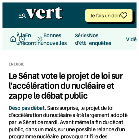
Aller
au
Je fais un don
contenu
À la
En
Bonnes
Nos
Séries
Vidé
une
continu
nouvelles
d’été
enquêtes
ÉNERGIE
Le Sénat vote le projet de loi sur
l’accélération du nucléaire et
zappe le débat public
Déso pas débat.
Sans surprise, le projet de loi
d’accélération du nucléaire a été largement adopté
par le Sénat ce mardi. Avant même la fin du débat
public, dans un mois, sur une possible relance d'un
programme nucléaire, provoquant l’ire des