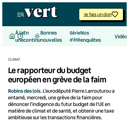
Aller
au
Je fais un don
contenu
À la
En
Bonnes
Nos
Série
Vidéo
une
continu
nouvelles
d’été
enquêtes
CLIMAT
Le rapporteur du budget
européen en grève de la faim
Robins des lois.
L'eurodéputé Pierre Larrouturou a
entamé, mercredi, une grève de la faim pour
dénoncer l'indigence du futur budget de l'UE en
matière de climat et de santé, et obtenir une taxe
ambitieuse sur les transactions financières.