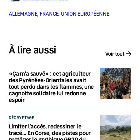
ALLEMAGNE
, 
FRANCE
, 
UNION EUROPÉENNE
À lire aussi
Voir tout
«Ça m’a sauvé» : cet agriculteur
des Pyrénées-Orientales avait
tout perdu dans les flammes, une
cagnotte solidaire lui redonne
espoir
DÉCRYPTAGE
Limiter l’accès, redessiner le
tracé… En Corse, des pistes pour
protéger le mythique GR20 du