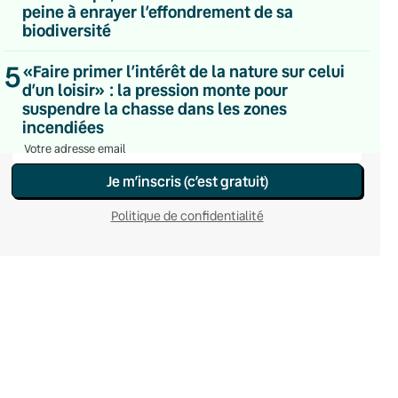
peine à enrayer l’effondrement de sa
Du lundi au vendredi
biodiversité
Hebdomadaire
Le samedi
Chaleurs Actuelles
5
«Faire primer l’intérêt de la nature sur celui
Une fois par mois
d’un loisir» : la pression monte pour
C’était Mieux Après
suspendre la chasse dans les zones
Occasionnelle
incendiées
Je m’inscris (c’est gratuit)
Politique de confidentialité