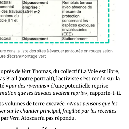
gure dans la liste des sites à évacuer (entourée en rouge), selon
pture d’écran/Montage Vert
auprès de
Vert
Thomas, du collectif La Voie est libre,
s Brail (
notre portrait
), l’activiste s’est rendu sur la
rté
«par des riverains»
d’une potentielle reprise
mation que les travaux avaient repris»,
rapporte-t-il.
nts volumes de terre excavée.
«Nous pensons que les
ser sur le chantier principal, fragilisé par les récentes
t par
Vert,
Atosca n’a pas répondu.