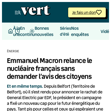
Aller
au
Je fais un don
contenu
À la
En
Bonnes
Nos
Séries
Vidé
une
continu
nouvelles
d’été
enquêtes
ÉNERGIE
Emmanuel Macron relance le
nucléaire français sans
demander l’avis des citoyens
Et en même temps.
Depuis Belfort (Territoire de
Belfort), où il s'est rendu pour annoncer le rachat de
General Electric par EDF, le président en campagne
a fixé un nouveau cap pour le futur énergétique du
pays. Tant pis pour celles et ceux qui espéraient une