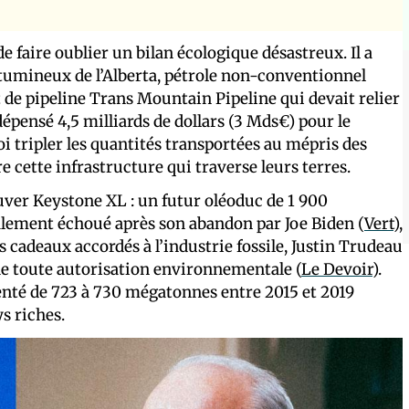
 faire oublier un bilan écologique désastreux. Il a
itumineux de l’Alberta, pétrole non-conventionnel
et de pipeline Trans Mountain Pipeline qui devait relier
dépensé 4,5 milliards de dollars (3 Mds€) pour le
oi tripler les quantités transportées au mépris des
cette infrastructure qui traverse leurs terres.
ver Keystone XL : un futur oléoduc de 1 900
inalement échoué après son abandon par Joe Biden (
Vert
),
 cadeaux accordés à l’industrie fossile, Justin Trudeau
 de toute autorisation environnementale (
Le Devoir
).
enté de 723 à 730 mégatonnes entre 2015 et 2019
ys riches.