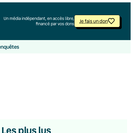
Un média indépendant, en accès libre,
Je fais un don
financé par vos dons
enquêtes
Les plus lus