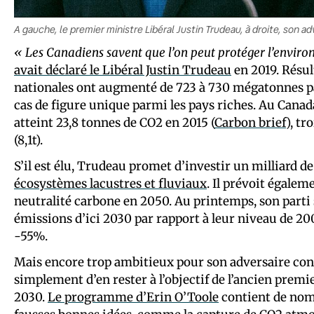
A gauche, le premier ministre Libéral Justin Trudeau, à droite, son a
« Les Canadiens savent que l’on peut protéger l’envir
avait déclaré le Libéral Justin Trudeau
en 2019.
Résul
nationales ont augmenté de 723 à 730 mégatonnes par
cas de figure unique parmi les pays riches. Au Canad
atteint 23,8 tonnes de CO2 en 2015 (
Carbon brief
), t
(8,1t).
S’il est élu, Trudeau promet d’investir un milliard de
écosystèmes lacustres et fluviaux
. Il prévoit égaleme
neutralité carbone en 2050. Au printemps, son parti 
émissions d’ici 2030 par rapport à leur niveau de 200
-55%.
Mais encore trop ambitieux pour son adversaire cons
simplement d’en rester à l’objectif de l’ancien pre
2030.
Le programme d’Erin O’Toole
contient de nomb