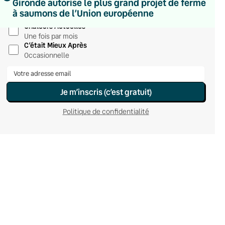
Gironde autorise le plus grand projet de ferme
Hebdomadaire
à saumons de l’Union européenne
Le samedi
Chaleurs Actuelles
Une fois par mois
C’était Mieux Après
Occasionnelle
Je m’inscris (c’est gratuit)
Politique de confidentialité