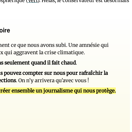
osphérique (
Vert
). Hélas, le conservateur est désormais
oire
ement ce que nous avons subi. Une amnésie qui
ux qui aggravent la crise climatique.
 pas seulement quand il fait chaud
.
s pouvez compter sur nous pour rafraîchir la
ections
. On n’y arrivera qu’avec vous !
réer ensemble un journalisme qui nous protège.