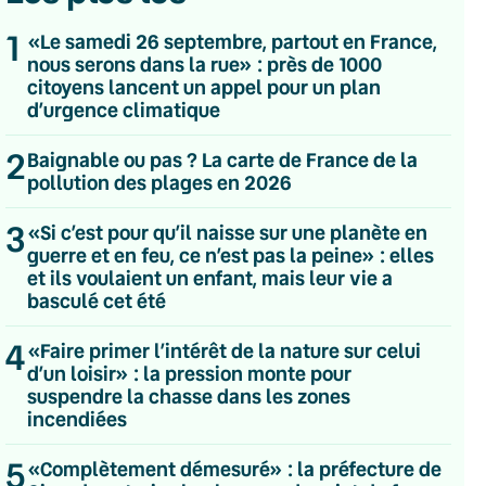
1
«Le samedi 26 septembre, partout en France,
nous serons dans la rue» : près de 1000
citoyens lancent un appel pour un plan
d’urgence climatique
2
Baignable ou pas ? La carte de France de la
pollution des plages en 2026
3
«Si c’est pour qu’il naisse sur une planète en
guerre et en feu, ce n’est pas la peine» : elles
et ils voulaient un enfant, mais leur vie a
basculé cet été
4
«Faire primer l’intérêt de la nature sur celui
d’un loisir» : la pression monte pour
suspendre la chasse dans les zones
💌 Inscrivez-vous à nos newsletters
incendiées
Quotidienne
5
«Complètement démesuré» : la préfecture de
Du lundi au vendredi