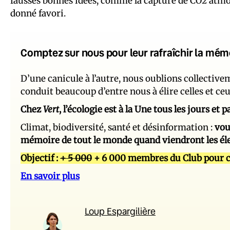
fausses bonnes idées, comme la capture de CO2 atm
donné favori.
Comptez sur nous pour leur rafraîchir la mém
D’une canicule à l’autre, nous oublions collectiv
conduit beaucoup d’entre nous à élire celles et ce
Chez
Vert
, l’écologie est à la Une tous les jours et
Climat, biodiversité, santé et désinformation :
vou
mémoire de tout le monde quand viendront les él
Objectif :
+ 5 000
+ 6 000 membres du Club pour c
En savoir plus
Loup Espargilière