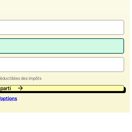
déductibles des impôts
 parti
’option
s