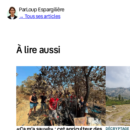
Par
Loup Espargilière
→ Tous ses articles
À lire aussi
«Ça m’a sauvé» : cet agriculteur des
DÉCRYPTAGE