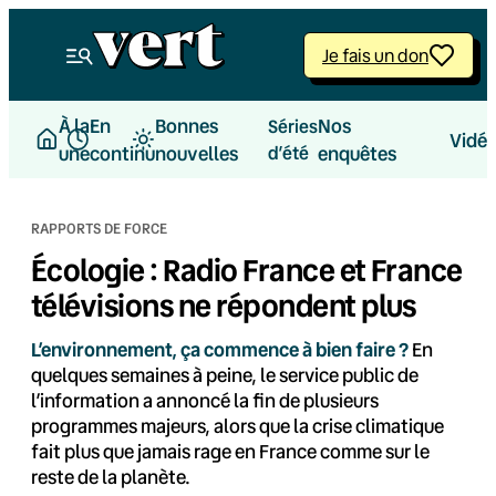
Aller
au
Je fais un don
contenu
À la
En
Bonnes
Nos
Séries
Vidé
une
continu
nouvelles
d’été
enquêtes
RAPPORTS DE FORCE
Écologie : Radio France et France
télévisions ne répondent plus
L’environnement, ça commence à bien faire ?
En
quelques semaines à peine, le service public de
l’information a annoncé la fin de plusieurs
programmes majeurs, alors que la crise climatique
fait plus que jamais rage en France comme sur le
reste de la planète.