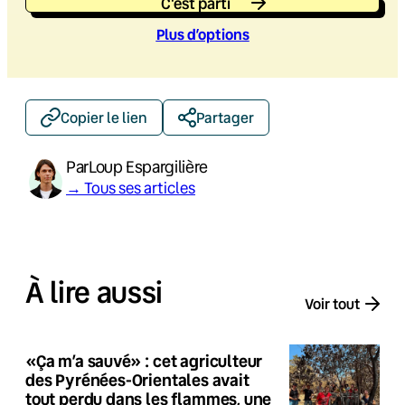
C'est parti
Plus d’option
s
Copier le lien
Partager
Par
Loup Espargilière
→ Tous ses articles
À lire aussi
Voir tout
«Ça m’a sauvé» : cet agriculteur
des Pyrénées-Orientales avait
tout perdu dans les flammes, une