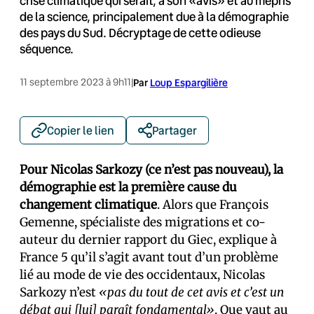
crise climatique qui serait, à son «avis» et au mépris
de la science, principalement due à la démographie
des pays du Sud. Décryptage de cette odieuse
séquence.
11 septembre 2023 à 9h11
|
Par
Loup Espargilière
Copier le lien
Partager
Pour Nicolas Sarkozy (ce n’est pas nouveau), la
démographie est la première cause du
changement climatique
. Alors que François
Gemenne, spécialiste des migrations et co-
auteur du dernier rapport du Giec, explique à
France 5 qu’il s’agit avant tout d’un problème
lié au mode de vie des occidentaux, Nicolas
Sarkozy n’est
«pas du tout de cet avis et c’est un
débat qui [lui] paraît fondamental»
. Que vaut au