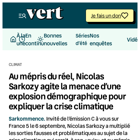
Aller
au
Je fais un don
contenu
À la
En
Bonnes
Nos
Séries
Vidé
une
continu
nouvelles
d’été
enquêtes
CLIMAT
Au mépris du réel, Nicolas
Sarkozy agite la menace d’une
explosion démographique pour
expliquer la crise climatique
Sarkommence.
Invité de l’émission C à vous sur
France 5 le 6 septembre, Nicolas Sarkozy a multiplié
les sorties fausses et problématiques au sujet de la