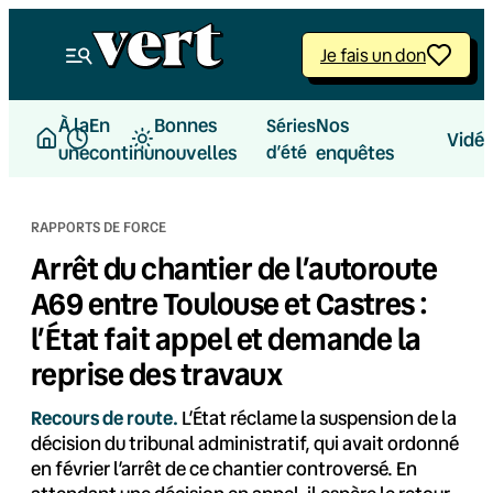
Aller
au
Je fais un don
contenu
À la
En
Bonnes
Nos
Séries
Vidé
une
continu
nouvelles
d’été
enquêtes
RAPPORTS DE FORCE
Arrêt du chantier de l’autoroute
A69 entre Toulouse et Castres :
l’État fait appel et demande la
reprise des travaux
Recours de route.
L’État réclame la suspension de la
décision du tribunal administratif, qui avait ordonné
en février l’arrêt de ce chantier controversé. En