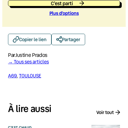
C'est parti
Plus d’option
s
Copier le lien
Partager
Par
Justine Prados
→ Tous ses articles
A69
, 
TOULOUSE
À lire aussi
Voir tout
C'EST CHAUD