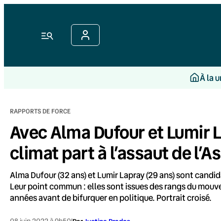
Aller
au
contenu
Menu
À la 
RAPPORTS DE FORCE
Avec Alma Dufour et Lumir 
climat part à l’assaut de l’
Alma Dufour (32 ans) et Lumir Lapray (29 ans) sont candida
Leur point commun : elles sont issues des rangs du mouve
années avant de bifurquer en politique. Portrait croisé.
08 juin 2022 à 9h50