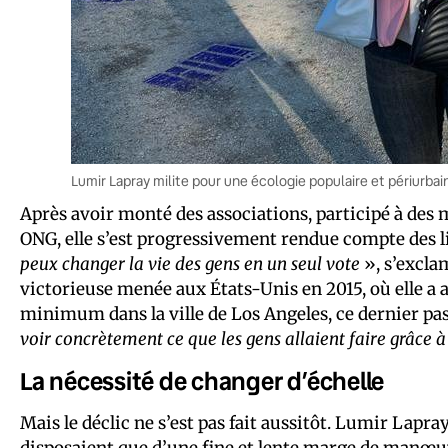
Lumir Lapray milite pour une écologie populaire et périurba
Après avoir monté des associations, participé à des
ONG, elle s’est progressivement rendue compte des 
peux changer la vie des gens en un seul vote
», s’excla
victorieuse menée aux États-Unis en 2015, où elle a a
minimum dans la ville de Los Angeles, ce dernier pass
voir concrètement ce que les gens allaient faire grâce 
La nécessité de changer d’échelle
Mais le déclic ne s’est pas fait aussitôt. Lumir Lapr
disposaient que d’une fine et lente marge de manœuv