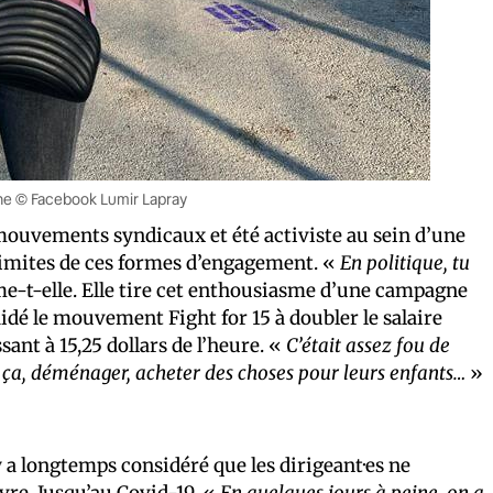
ine © Facebook Lumir Lapray
 mouvements syndicaux et été activiste au sein d’une
limites de ces formes d’engagement. «
En politique, tu
me-t-elle. Elle tire cet enthousiasme d’une campagne
idé le mouvement Fight for 15 à doubler le salaire
ant à 15,25 dollars de l’heure. «
C’était assez fou de
à ça, déménager, acheter des choses pour leurs enfants…
»
ay a longtemps considéré que les dirigeant·es ne
re. Jusqu’au Covid-19. «
En quelques jours à peine, on a