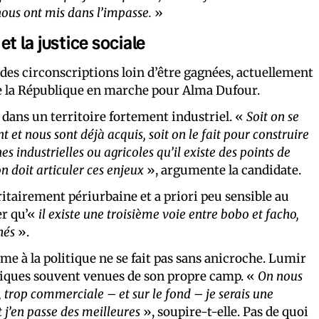
nous ont mis dans l’impasse.
»
et la justice sociale
des circonscriptions loin d’être gagnées, actuellement
e la République en marche pour Alma Dufour.
 dans un territoire fortement industriel. «
Soit on se
et nous sont déjà acquis, soit on le fait pour construire
 industrielles ou agricoles qu’il existe des points de
on doit articuler ces enjeux
», argumente la candidate.
itairement périurbaine et a priori peu sensible au
er qu’«
il existe une troisième voie entre bobo et facho,
hés
».
sme à la politique ne se fait pas sans anicroche. Lumir
 piques souvent venues de son propre camp. «
On nous
, trop commerciale
–
et sur le fond – je serais une
et j’en passe des meilleures
», soupire-t-elle. Pas de quoi