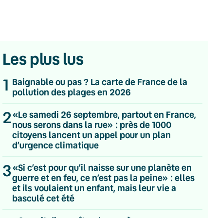
Les plus lus
1
Baignable ou pas ? La carte de France de la
pollution des plages en 2026
2
«Le samedi 26 septembre, partout en France,
nous serons dans la rue» : près de 1000
citoyens lancent un appel pour un plan
d’urgence climatique
3
«Si c’est pour qu’il naisse sur une planète en
guerre et en feu, ce n’est pas la peine» : elles
et ils voulaient un enfant, mais leur vie a
💌 Inscrivez-vous à nos newsletters
basculé cet été
Quotidienne