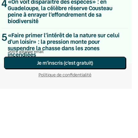
4
«On voit disparaître des espèces» : en
Du lundi au vendredi
Guadeloupe, la célèbre réserve Cousteau
Hebdomadaire
peine à enrayer l’effondrement de sa
Le samedi
biodiversité
Chaleurs Actuelles
Une fois par mois
5
C’était Mieux Après
«Faire primer l’intérêt de la nature sur celui
Occasionnelle
d’un loisir» : la pression monte pour
suspendre la chasse dans les zones
incendiées
Je m’inscris (c’est gratuit)
Politique de confidentialité