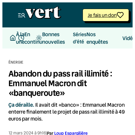
Aller
au
Je fais un don
contenu
À la
En
Bonnes
Nos
Séries
Vidé
une
continu
nouvelles
d’été
enquêtes
ÉNERGIE
Abandon du pass rail illimité :
Emmanuel Macron dit
«banqueroute»
Ça déraille.
Il avait dit «banco» : Emmanuel Macron
enterre finalement le projet de pass rail illimité à 49
euros par mois.
12 mars 2024 à 9h16
|
Par
Loup Espargilière