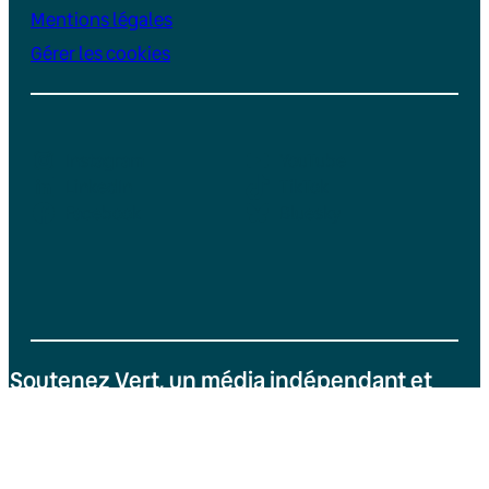
Mentions légales
Gérer les cookies
Instagram
YouTube
LinkedIn
TikTok
Facebook
Bluesky
Soutenez Vert, un média indépendant et
sans publicité
Je fais un don