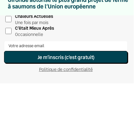
Hebdomadaire
à saumons de l’Union européenne
Le samedi
Chaleurs Actuelles
Une fois par mois
C’était Mieux Après
Occasionnelle
Je m’inscris (c’est gratuit)
Politique de confidentialité