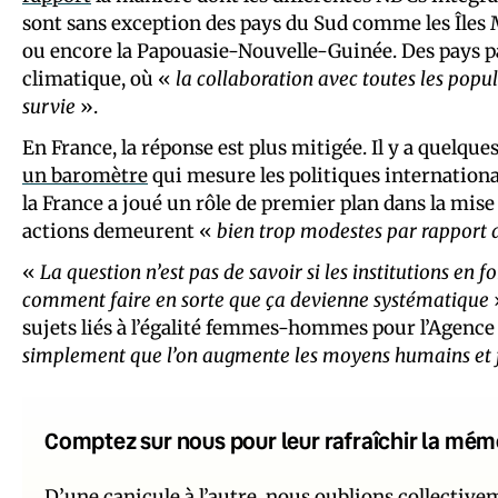
sont sans exception des pays du Sud comme les Îles M
ou encore la Papouasie-Nouvelle-Guinée. Des pays 
climatique, où «
la collaboration avec toutes les popul
survie
».
En France, la réponse est plus mitigée. Il y a quelq
un baromètre
qui mesure les politiques internationa
la France a joué un rôle de premier plan dans la mise
actions demeurent «
bien trop modestes par rapport a
«
La question n’est pas de savoir si les institutions en f
comment faire en sorte que ça devienne systématique
sujets liés à l’égalité femmes-hommes pour l’Agence
simplement que l’on augmente les moyens humains et f
Comptez sur nous pour leur rafraîchir la mém
D’une canicule à l’autre, nous oublions collectiv