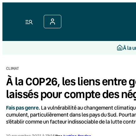
Aller
au
contenu
Menu
À la 
CLIMAT
À la COP26, les liens entre g
laissés pour compte des né
Fais pas genre.
La vulnérabilité au changement climatique 
cumulent, particulièrement dans les pays du Sud. Pourta
s’établir comme un facteur indissociable de la lutte con
10 novembre 2021 à 11h14