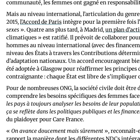
communauté, les femmes ont gagné en responsabilité 
Mais au niveau international, l’articulation du genre 
2015,
l’Accord de Paris
intègre pour la première fois l
sexes
». Quatre ans plus tard, à Madrid,
un plan d’act
climatiques » est ratifié. Il prévoit de collaborer p
hommes au niveau international (avec des financeme
niveau des États à travers les Contributions détermi
d’adaptation nationaux. Un accord encourageant bie
été adoptée à Glasgow pour réaffirmer les principes
contraignante : chaque État est libre de s’implique
Pour de nombreuses ONG, la société civile doit être 
comprendre les besoins spécifiques des femmes face
les pays à toujours analyser les besoins de leur populat
ça se reflète dans les politiques publiques et les finan
du plaidoyer pour Care France.
«
On avance doucement mais sûrement
», reconnaît-e
rapport
la manière dont les différentes NDCs intégra