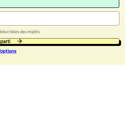
déductibles des impôts
 parti
’option
s