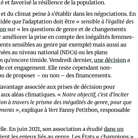
et favorisé la résilience de la population.
et du climat peine à s’établir dans les négociations. En
’idée que l’adaptation doit être «
sensible à l’égalité des
ion
sur « les questions de genre et de changements
our améliorer la prise en compte des inégalités femmes-
nts sensibles au genre par exemple) mais aussi au
nées au niveau national (NDCs) ou les plans
n qu’encore timide. Vendredi dernier,
une décision
a
 de cet engagement. Elle reste cependant non-
r ou de proposer – ou non – des financements.
davantage associée aux prises de décision pour
 aux aléas climatiques. «
Notre objectif, c’est d’inciter
ion à travers le prisme des inégalités de genre, pour que
cements
», explique à
Vert
Fanny Petitbon, responsable
lle. En juin 2021, son association a étudié
dans un
ient les enjeux liés au genre. Les États « champions »