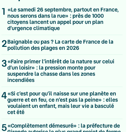
1
«Le samedi 26 septembre, partout en France,
nous serons dans la rue» : près de 1000
citoyens lancent un appel pour un plan
d’urgence climatique
2
Baignable ou pas ? La carte de France de la
pollution des plages en 2026
3
«Faire primer l’intérêt de la nature sur celui
d’un loisir» : la pression monte pour
suspendre la chasse dans les zones
incendiées
4
«Si c’est pour qu’il naisse sur une planète en
guerre et en feu, ce n’est pas la peine» : elles
voulaient un enfant, mais leur vie a basculé
cet été
💌 Inscrivez-vous à nos newsletters
5
Quotidienne
«Complètement démesuré» : la préfecture de
Du lundi au vendredi
Gironde autorise le plus grand projet de ferme