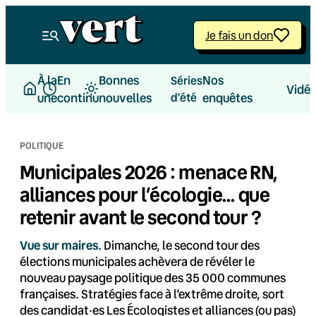
Aller
au
Je fais un don
contenu
À la
En
Bonnes
Nos
Séries
Vidé
une
continu
nouvelles
d’été
enquêtes
POLITIQUE
Municipales 2026 : menace RN,
alliances pour l’écologie… que
retenir avant le second tour ?
Vue sur maires.
Dimanche, le second tour des
élections municipales achèvera de révéler le
nouveau paysage politique des 35 000 communes
françaises. Stratégies face à l’extrême droite, sort
des candidat·es Les Écologistes et alliances (ou pas)