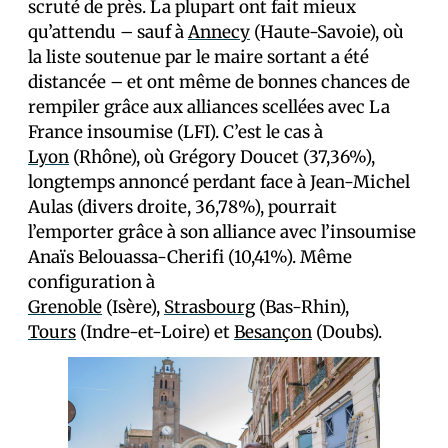
scruté de près. La plupart ont fait mieux
qu’attendu – sauf à
Annecy
(Haute-Savoie), où
la liste soutenue par le maire sortant a été
distancée – et ont même de bonnes chances de
rempiler grâce aux alliances scellées avec La
France insoumise (LFI). C’est le cas à
Lyon
(Rhône), où Grégory Doucet (37,36%),
longtemps annoncé perdant face à Jean-Michel
Aulas (divers droite, 36,78%), pourrait
l’emporter grâce à son alliance avec l’insoumise
Anaïs Belouassa-Cherifi (10,41%). Même
configuration à
Grenoble
(Isère),
Strasbourg
(Bas-Rhin),
Tours
(Indre-et-Loire) et
Besançon
(Doubs).