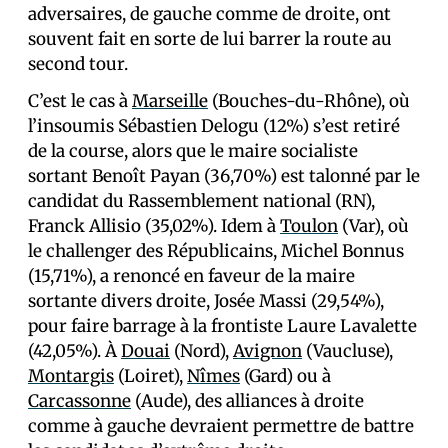
adversaires, de gauche comme de droite, ont
souvent fait en sorte de lui barrer la route au
second tour.
C’est le cas à
Marseille
(Bouches-du-Rhône), où
l’insoumis Sébastien Delogu (12%) s’est retiré
de la course, alors que le maire socialiste
sortant Benoît Payan (36,70%) est talonné par le
candidat du Rassemblement national (RN),
Franck Allisio (35,02%). Idem à
Toulon
(Var), où
le challenger des Républicains, Michel Bonnus
(15,71%), a renoncé en faveur de la maire
sortante divers droite, Josée Massi (29,54%),
pour faire barrage à la frontiste Laure Lavalette
(42,05%). À
Douai
(Nord),
Avignon
(Vaucluse),
Montargis
(Loiret), ⁠
Nîmes
(Gard) ou à
Carcassonne
(Aude), des alliances à droite
comme à gauche devraient permettre de battre