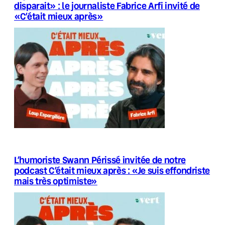
disparait» : le journaliste Fabrice Arfi invité de
«C’était mieux après»
L’humoriste Swann Périssé invitée de notre
podcast C’était mieux après : «Je suis effondriste
mais très optimiste»