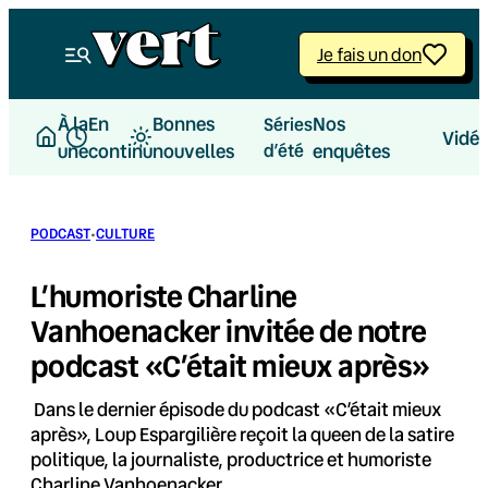
Aller
au
Je fais un don
contenu
À la
En
Bonnes
Nos
Séries
Vidé
une
continu
nouvelles
d’été
enquêtes
·
PODCAST
CULTURE
L’humoriste Charline
Vanhoenacker invitée de notre
podcast «C’était mieux après»
Dans le dernier épisode du podcast «C’était mieux
après», Loup Espargilière reçoit la queen de la satire
politique, la journaliste, productrice et humoriste
Charline Vanhoenacker.