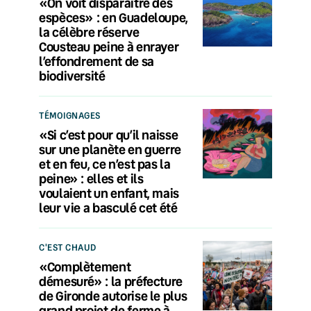
«On voit disparaître des
espèces» : en Guadeloupe,
la célèbre réserve
Cousteau peine à enrayer
l’effondrement de sa
biodiversité
TÉMOIGNAGES
«Si c’est pour qu’il naisse
sur une planète en guerre
et en feu, ce n’est pas la
peine» : elles et ils
voulaient un enfant, mais
leur vie a basculé cet été
C'EST CHAUD
«Complètement
démesuré» : la préfecture
de Gironde autorise le plus
grand projet de ferme à