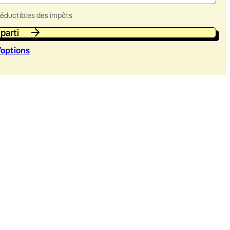
déductibles des impôts
 parti
’option
s