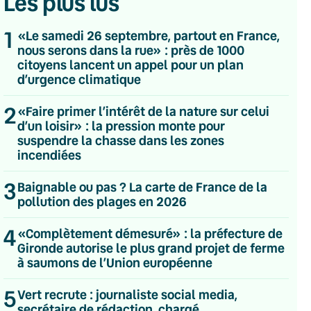
Les plus lus
1
«Le samedi 26 septembre, partout en France,
nous serons dans la rue» : près de 1000
citoyens lancent un appel pour un plan
d’urgence climatique
2
«Faire primer l’intérêt de la nature sur celui
d’un loisir» : la pression monte pour
suspendre la chasse dans les zones
incendiées
3
Baignable ou pas ? La carte de France de la
pollution des plages en 2026
4
«Complètement démesuré» : la préfecture de
Gironde autorise le plus grand projet de ferme
à saumons de l’Union européenne
💌 Inscrivez-vous à nos newsletters
5
Vert recrute : journaliste social media,
Quotidienne
secrétaire de rédaction, chargé
Du lundi au vendredi