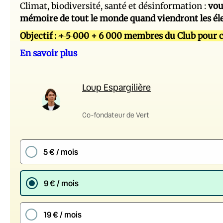
Climat, biodiversité, santé et désinformation :
vou
mémoire de tout le monde quand viendront les él
Objectif :
+ 5 000
+ 6 000 membres du Club pour c
En savoir plus
Loup Espargilière
Co-fondateur de Vert
5 € / mois
9 € / mois
19 € / mois