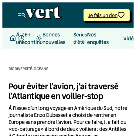
Aller
au
Je fais un don
contenu
À la
En
Bonnes
Nos
Séries
Vidé
une
continu
nouvelles
d’été
enquêtes
·
BIODIVERSITÉ
OCÉANS
Pour éviter l’avion, j’ai traversé
l’Atlantique en voilier-stop
À l'issue d'un long voyage en Amérique du Sud, notre
journaliste Enzo Dubesset a choisi de rentrer en
Europe sans prendre l’avion. Pour ce faire, il a fait du
«co-baturage» à bord de deux voiliers : des Antilles
à Gibraltar en passant par les Açores, sa