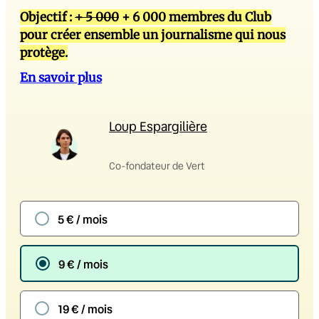
Objectif :
+ 5 000
+ 6 000 membres du Club
pour créer ensemble un journalisme qui nous
protège.
En savoir plus
Loup Espargilière
Co-fondateur de Vert
5 € / mois
9 € / mois
19 € / mois