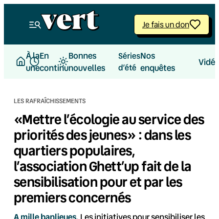
Aller
au
Je fais un don
contenu
À la
En
Bonnes
Nos
Séries
Vidé
une
continu
nouvelles
d’été
enquêtes
LES RAFRAÎCHISSEMENTS
«Mettre l’écologie au service des
priorités des jeunes» : dans les
quartiers populaires,
l’association Ghett’up fait de la
sensibilisation pour et par les
premiers concernés
A mille banlieues.
Les initiatives pour sensibiliser les