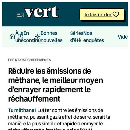
Aller
au
Je fais un don
contenu
À la
En
Bonnes
Nos
Séries
Vidé
une
continu
nouvelles
d’été
enquêtes
LES RAFRAÎCHISSEMENTS
Réduire les émissions de
méthane, le meilleur moyen
d’enrayer rapidement le
réchauffement
Tu méthane !
Lutter contre les émissions de
méthane, puissant gaz à effet de serre, serait la
manière la plus simple et rapide d'enrayer le