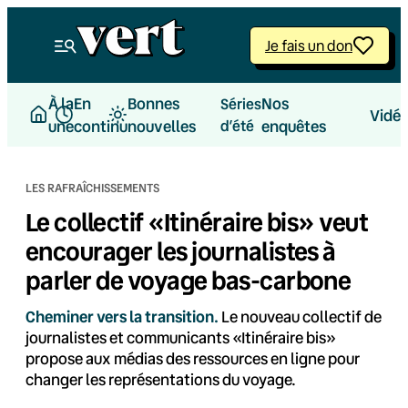
Aller
au
Je fais un don
contenu
À la
En
Bonnes
Nos
Séries
Vidé
une
continu
nouvelles
d’été
enquêtes
LES RAFRAÎCHISSEMENTS
Le collectif «Itinéraire bis» veut
encourager les journalistes à
parler de voyage bas-carbone
Cheminer vers la transition.
Le nouveau collectif de
journalistes et communicants «Itinéraire bis»
propose aux médias des ressources en ligne pour
changer les représentations du voyage.