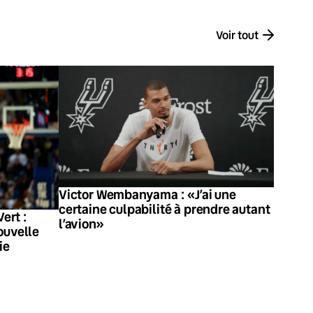
Voir tout
Victor Wembanyama : «J’ai une
certaine culpabilité à prendre autant
ert :
l’avion»
ouvelle
ie