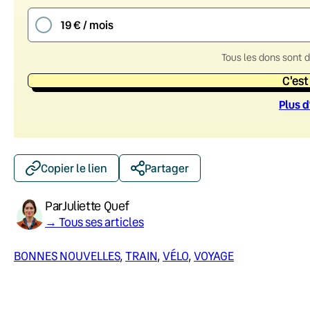
19 € / mois
Tous les dons sont 
C'est
Plus d
Copier le lien
Partager
Par
Juliette Quef
→ Tous ses articles
BONNES NOUVELLES
, 
TRAIN
, 
VÉLO
, 
VOYAGE