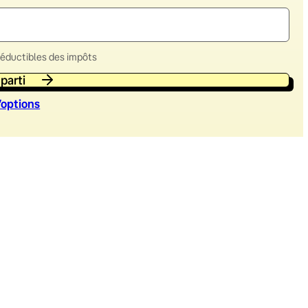
déductibles des impôts
 parti
’option
s