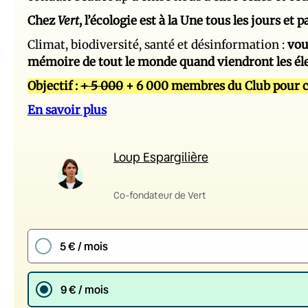
Chez
Vert
, l’écologie est à la Une tous les jours et
Climat, biodiversité, santé et désinformation :
vou
mémoire de tout le monde quand viendront les él
Objectif :
+ 5 000
+ 6 000 membres du Club pour c
En savoir plus
Loup Espargilière
Co-fondateur de Vert
5 € / mois
9 € / mois