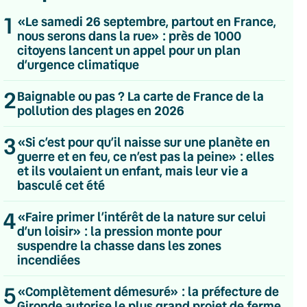
1
«Le samedi 26 septembre, partout en France,
nous serons dans la rue» : près de 1000
citoyens lancent un appel pour un plan
d’urgence climatique
2
Baignable ou pas ? La carte de France de la
pollution des plages en 2026
3
«Si c’est pour qu’il naisse sur une planète en
guerre et en feu, ce n’est pas la peine» : elles
et ils voulaient un enfant, mais leur vie a
basculé cet été
4
«Faire primer l’intérêt de la nature sur celui
d’un loisir» : la pression monte pour
suspendre la chasse dans les zones
incendiées
💌 Inscrivez-vous à nos newsletters
5
«Complètement démesuré» : la préfecture de
Quotidienne
Gironde autorise le plus grand projet de ferme
Du lundi au vendredi