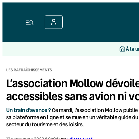
Aller
au
contenu
Menu
À la 
LES RAFRAÎCHISSEMENTS
L’association Mollow dévoil
accessibles sans avion ni v
Un train d’avance ?
Ce mardi, l’association Mollow publie d
sa plateforme en ligne et se mue en un véritable guide du
secteur du tourisme et des loisirs.
12 septembre 2023 à 9h04