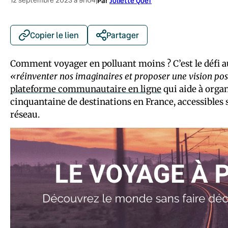
|
Par
Juliette Quef
Copier le lien
Partager
Comment voyager en polluant moins ? C’est le défi auq
«réinventer nos imaginaires et proposer une vision posit
plateforme communautaire en ligne
qui aide à orga
cinquantaine de destinations en France, accessibles 
réseau.