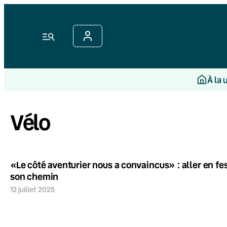
Menu
À la 
Vélo
«Le côté aventurier nous a convaincus» : aller en fest
son chemin
12 juillet 2025