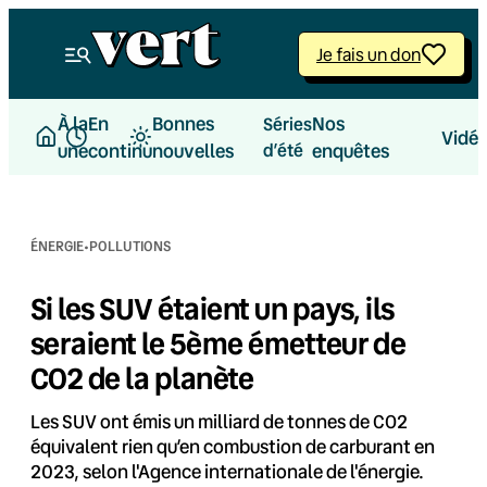
Aller
au
Je fais un don
contenu
À la
En
Bonnes
Nos
Séries
Vidé
une
continu
nouvelles
d’été
enquêtes
·
ÉNERGIE
POLLUTIONS
Si les SUV étaient un pays, ils
seraient le 5ème émetteur de
CO2 de la planète
Les SUV ont émis un milliard de tonnes de CO2
équivalent rien qu’en combustion de carburant en
2023, selon l'Agence internationale de l'énergie.